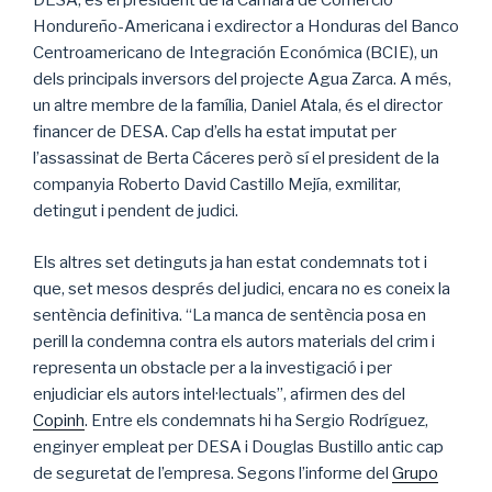
DESA, és el president de la Cámara de Comercio
Hondureño-Americana i exdirector a Honduras del Banco
Centroamericano de Integración Económica (BCIE), un
dels principals inversors del projecte Agua Zarca. A més,
un altre membre de la família, Daniel Atala, és el director
financer de DESA. Cap d’ells ha estat imputat per
l’assassinat de Berta Cáceres però sí el president de la
companyia Roberto David Castillo Mejía, exmilitar,
detingut i pendent de judici.
Els altres set detinguts ja han estat condemnats tot i
que, set mesos després del judici, encara no es coneix la
sentència definitiva. “La manca de sentència posa en
perill la condemna contra els autors materials del crim i
representa un obstacle per a la investigació i per
enjudiciar els autors intel·lectuals”, afirmen des del
Copinh
. Entre els condemnats hi ha Sergio Rodríguez,
enginyer empleat per DESA i Douglas Bustillo antic cap
de seguretat de l’empresa. Segons l’informe del
Grupo