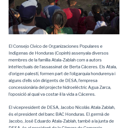
El Consejo Cívico de Organizaciones Populares e
Indígenas de Honduras (Copinh) assenyala diversos
membres de la família Atala-Zablah com a autors
intel·lectuals de l’assassinat de Berta Cáceres. Els Atala,
d’origen palestí, formen part de l’oligarquia hondurenya i
alguns d’ells són dirigents de DESA, l’empresa
concessionària del projecte hidroelèctric Agua Zarca,
l’oposició al qual va costar-li la vida a Cáceres.
El vicepresident de DESA, Jacobo Nicolás Atala Zablah,
és el president del banc BAC Honduras. El germà de
Jacobo, José Eduardo Atala-Zablah, també a la junta de