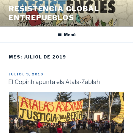
Vés
RESISTENCIA GLOBAL
al
ENTREPUEBLOS
contingut
Menú
MES:
JULIOL DE 2019
PUBLICAT
JULIOL 9, 2019
A
El Copinh apunta els Atala-Zablah